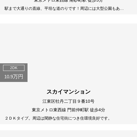
東京メトロ東西線 南砂町駅 徒歩5分
駅まで大通りの直線、平坦な道のりです！周辺には大型公園もあ…
2DK
万円
10.9
スカイマンション
江東区牡丹二丁目９番10号
東京メトロ東西線 門前仲町駅 徒歩4分
２ＤＫタイプ。周辺は閑静な住宅街につき住環境良好です。