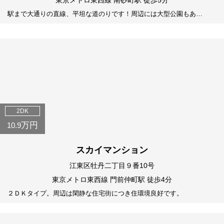
東京メトロ東西線 南砂町駅 徒歩5分
駅まで大通りの直線、平坦な道のりです！周辺には大型公園もあ…
2DK
万円
10.9
スカイマンション
江東区牡丹二丁目９番10号
東京メトロ東西線 門前仲町駅 徒歩4分
２ＤＫタイプ。周辺は閑静な住宅街につき住環境良好です。