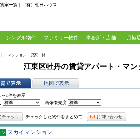
貸家一覧｜（有）朝日ハウス
シングル物件
ファミリー物件
事務所・店舗
月極
ート・マンション・貸家一覧
江東区牡丹の賃貸アパート・マン
表示
地図で表示
1～1件を表示
え
画像優先度
てチェック
チェックした物件をまとめて
お問い合わせ
スカイマンション
マン