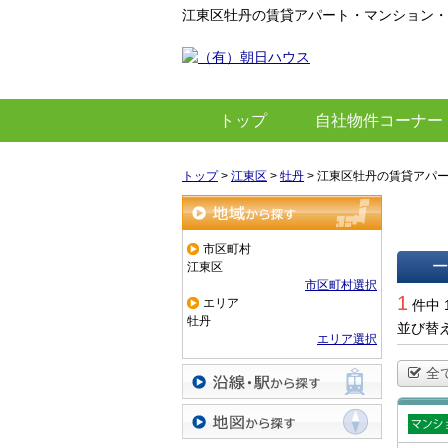
江東区牡丹の賃貸アパート・マンション・
トップ
自社物件コーナー
トップ
>
江東区
>
牡丹
>
江東区牡丹の賃貸アパ
地域から探す
市区町村
江東区
市区町村選択
一覧で
1
エリア
件中 
牡丹
並び替
エリア選択
全
沿線・駅から探す
賃貸