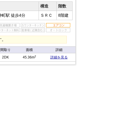
構造
階数
仲町駅
徒歩4分
ＳＲＣ
8階建
す。
間取り
面積
詳細
2
2DK
45.36m
詳細を見る