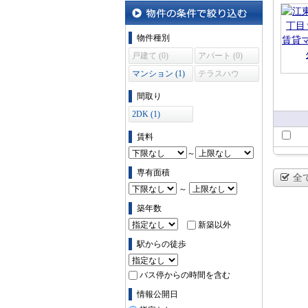
地図から探す
ショ
物件の条件で絞り込む
物件種別
戸建て (0)
アパート (0)
マンション (1)
テラスハウ
ス (0)
間取り
2DK (1)
賃料
～
専有面積
全
～
築年数
新築以外
駅からの徒歩
バス停からの時間を含む
情報公開日