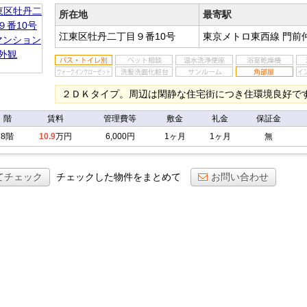
ン
所在地
最寄駅
江東区牡丹二丁目９番10号
東京メトロ東西線 門前
２ＤＫタイプ。周辺は閑静な住宅街につき住環境良好で
階
賃料
管理費等
敷金
礼金
保証金
8階
10.9
万円
6,000円
1ヶ月
1ヶ月
無
てチェック
チェックした物件をまとめて
お問い合わせ