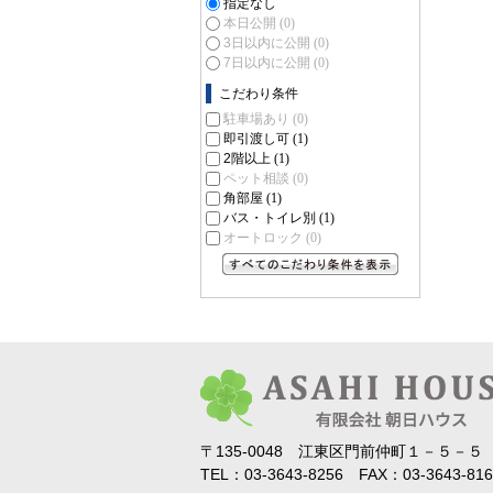
指定なし
本日公開
(0)
3日以内に公開
(0)
7日以内に公開
(0)
こだわり条件
駐車場あり
(0)
即引渡し可
(1)
2階以上
(1)
ペット相談
(0)
角部屋
(1)
バス・トイレ別
(1)
オートロック
(0)
すべてのこだわり条件を見る
〒135-0048 江東区門前仲町１－５－５
TEL：03-3643-8256 FAX：03-3643-816