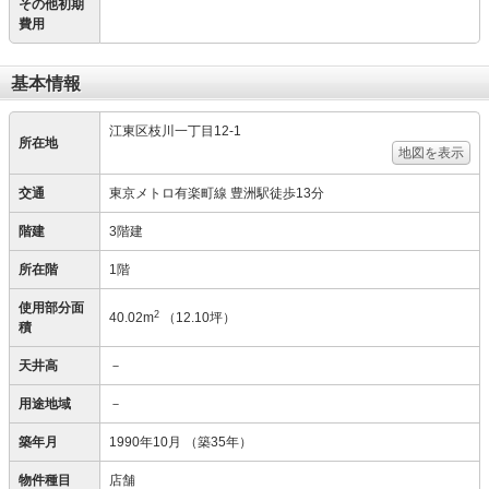
その他初期
費用
基本情報
江東区枝川一丁目12-1
所在地
地図を表示
交通
東京メトロ有楽町線 豊洲駅徒歩13分
階建
3階建
所在階
1階
使用部分面
2
40.02m
（12.10坪）
積
天井高
－
用途地域
－
築年月
1990年10月
（築35年）
物件種目
店舗