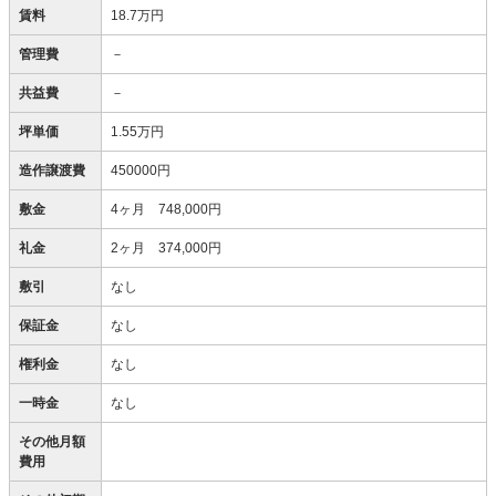
賃料
18.7万円
管理費
－
共益費
－
坪単価
1.55万円
造作譲渡費
450000円
敷金
4ヶ月 748,000円
礼金
2ヶ月 374,000円
敷引
なし
保証金
なし
権利金
なし
一時金
なし
その他月額
費用